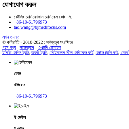
যোগাযোগ করুন
বেইজিং মেডিফোকাস মেডিকেল কোং, লি.
+86-10-61796973
tao.wang@bjmedifocus.com
এখন তদন্ত
© কপিরাইট - 2010-2022 : সর্বস্বত্ব সংরক্ষিত৷
গরম পণ্য
-
সাইটম্যাপ
-
এএমপি মোবাইল
ইসিজি মেশিন ট্রলি
,
জরুরী ট্রলি
,
স্টেইনলেস স্টীল মেডিকেল কার্ট
,
মেটাল ট্রলি কার্ট
,
ধাতব 
ফোন
টেলিফোন
+86-10-61796973
ই-মেইল
ই-মেইল