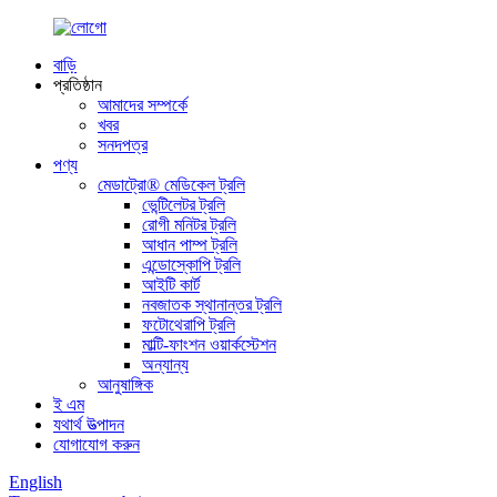
বাড়ি
প্রতিষ্ঠান
আমাদের সম্পর্কে
খবর
সনদপত্র
পণ্য
মেডাট্রো® মেডিকেল ট্রলি
ভেন্টিলেটর ট্রলি
রোগী মনিটর ট্রলি
আধান পাম্প ট্রলি
এন্ডোস্কোপি ট্রলি
আইটি কার্ট
নবজাতক স্থানান্তর ট্রলি
ফটোথেরাপি ট্রলি
মাল্টি-ফাংশন ওয়ার্কস্টেশন
অন্যান্য
আনুষাঙ্গিক
ই এম
যথার্থ উত্পাদন
যোগাযোগ করুন
English