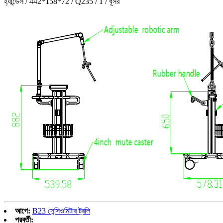
হ্যান্ডেল / 442*158*72 / Q235 / 1 / ধূসর
আগে:
B23 সেন্সিওমিটার ট্রলি
পরবর্তী: