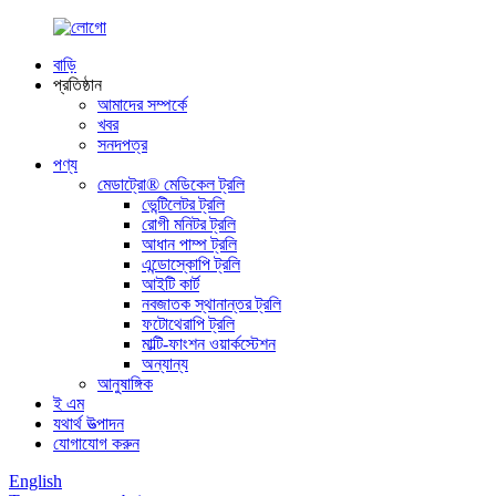
বাড়ি
প্রতিষ্ঠান
আমাদের সম্পর্কে
খবর
সনদপত্র
পণ্য
মেডাট্রো® মেডিকেল ট্রলি
ভেন্টিলেটর ট্রলি
রোগী মনিটর ট্রলি
আধান পাম্প ট্রলি
এন্ডোস্কোপি ট্রলি
আইটি কার্ট
নবজাতক স্থানান্তর ট্রলি
ফটোথেরাপি ট্রলি
মাল্টি-ফাংশন ওয়ার্কস্টেশন
অন্যান্য
আনুষাঙ্গিক
ই এম
যথার্থ উত্পাদন
যোগাযোগ করুন
English