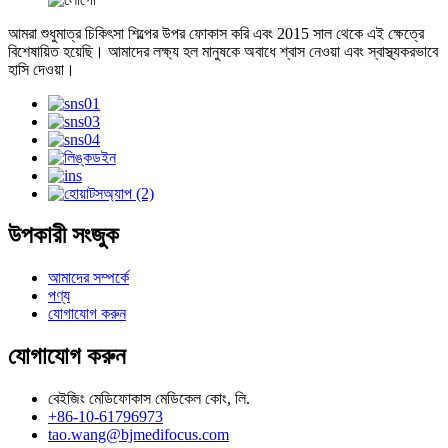
আমরা শুধুমাত্র চিকিৎসা শিল্পের উপর ফোকাস করি এবং 2015 সাল থেকে এই ক্ষেত্রে
বিশেষায়িত হয়েছি। আমাদের লক্ষ্য হল মানুষকে অবাধে শ্বাস নেওয়া এবং স্বাস্থ্যকরভাবে
হাসি দেওয়া।
উপকারী সংজুক
আমাদের সম্পর্কে
পণ্য
যোগাযোগ করুন
যোগাযোগ করুন
বেইজিং মেডিফোকাস মেডিকেল কোং, লি.
+86-10-61796973
tao.wang@bjmedifocus.com