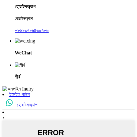
হোয়াটসঅ্যাপ
হোয়াটসঅ্যাপ
+৮৬১৩৭১৬৪৩০৭৮৬
WeChat
শীর্ষ
ইমেইল পাঠান
হোয়াটসঅ্যাপ
x