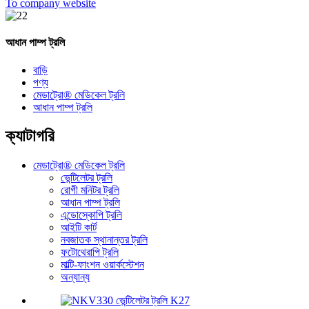
To company website
আধান পাম্প ট্রলি
বাড়ি
পণ্য
মেডাট্রো® মেডিকেল ট্রলি
আধান পাম্প ট্রলি
ক্যাটাগরি
মেডাট্রো® মেডিকেল ট্রলি
ভেন্টিলেটর ট্রলি
রোগী মনিটর ট্রলি
আধান পাম্প ট্রলি
এন্ডোস্কোপি ট্রলি
আইটি কার্ট
নবজাতক স্থানান্তর ট্রলি
ফটোথেরাপি ট্রলি
মাল্টি-ফাংশন ওয়ার্কস্টেশন
অন্যান্য