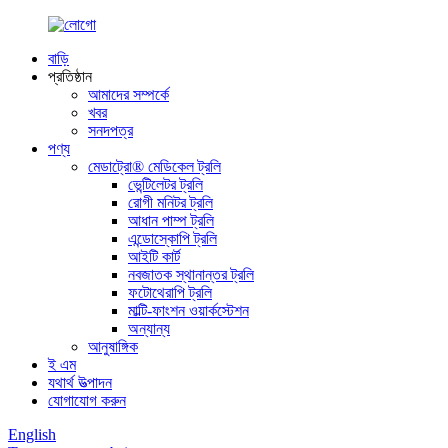
বাড়ি
প্রতিষ্ঠান
আমাদের সম্পর্কে
খবর
সনদপত্র
পণ্য
মেডাট্রো® মেডিকেল ট্রলি
ভেন্টিলেটর ট্রলি
রোগী মনিটর ট্রলি
আধান পাম্প ট্রলি
এন্ডোস্কোপি ট্রলি
আইটি কার্ট
নবজাতক স্থানান্তর ট্রলি
ফটোথেরাপি ট্রলি
মাল্টি-ফাংশন ওয়ার্কস্টেশন
অন্যান্য
আনুষাঙ্গিক
ই এম
যথার্থ উত্পাদন
যোগাযোগ করুন
English