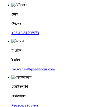
ফোন
টেলিফোন
+86-10-61796973
ই-মেইল
ই-মেইল
tao.wang@bjmedifocus.com
হোয়াটসঅ্যাপ
হোয়াটসঅ্যাপ
+৮৬১৩৭১৬৪৩০৭৮৬