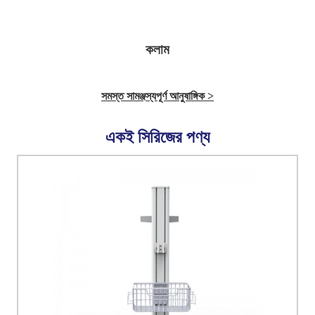
কলাম
সমস্ত সামঞ্জস্যপূর্ণ আনুষাঙ্গিক >
একই সিরিজের পণ্য