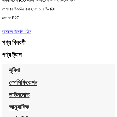
হাসপাতালের ICU জরুরী ডিভাইসের জন্য মেডিকেল কার্ট
পেশাদার ডিজাইন করা হাসপাতাল ডিভাইস
মডেল: B27
আমাদের ইমেইল পাঠান
পণ্য বিবরণী
পণ্য ট্যাগ
সুবিধা
স্পেসিফিকেশন
ডাউনলোড
আনুষাঙ্গিক