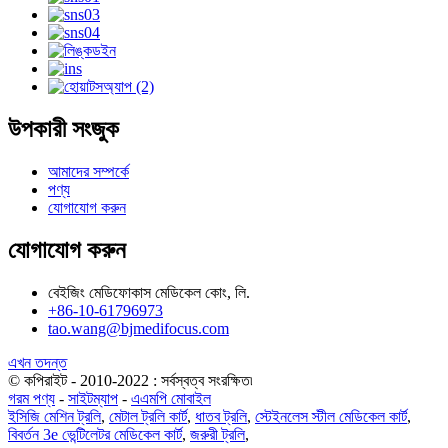
উপকারী সংজুক
আমাদের সম্পর্কে
পণ্য
যোগাযোগ করুন
যোগাযোগ করুন
বেইজিং মেডিফোকাস মেডিকেল কোং, লি.
+86-10-61796973
tao.wang@bjmedifocus.com
এখন তদন্ত
© কপিরাইট - 2010-2022 : সর্বস্বত্ব সংরক্ষিত৷
গরম পণ্য
-
সাইটম্যাপ
-
এএমপি মোবাইল
ইসিজি মেশিন ট্রলি
,
মেটাল ট্রলি কার্ট
,
ধাতব ট্রলি
,
স্টেইনলেস স্টীল মেডিকেল কার্ট
,
বিবর্তন 3e ভেন্টিলেটর মেডিকেল কার্ট
,
জরুরী ট্রলি
,