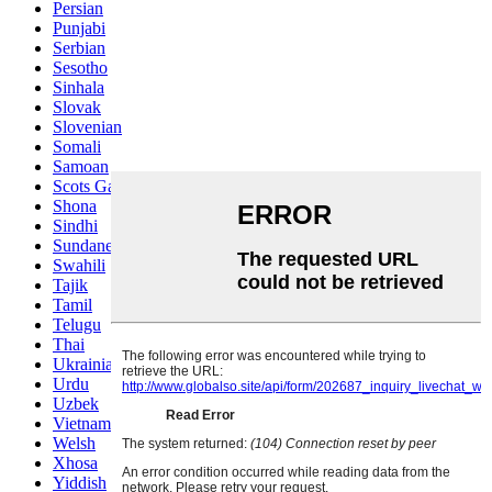
Persian
Punjabi
Serbian
Sesotho
Sinhala
Slovak
Slovenian
Somali
Samoan
Scots Gaelic
Shona
Sindhi
Sundanese
Swahili
Tajik
Tamil
Telugu
Thai
Ukrainian
Urdu
Uzbek
Vietnamese
Welsh
Xhosa
Yiddish