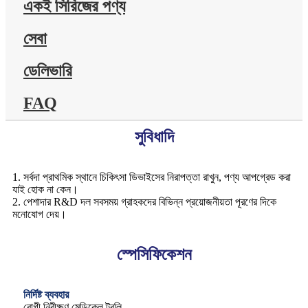
একই সিরিজের পণ্য
সেবা
ডেলিভারি
FAQ
সুবিধাদি
1. সর্বদা প্রাথমিক স্থানে চিকিৎসা ডিভাইসের নিরাপত্তা রাখুন, পণ্য আপগ্রেড করা
যাই হোক না কেন।
2. পেশাদার R&D দল সবসময় গ্রাহকদের বিভিন্ন প্রয়োজনীয়তা পূরণের দিকে
মনোযোগ দেয়।
স্পেসিফিকেশন
নির্দিষ্ট ব্যবহার
রোগী নিরীক্ষণ মেডিকেল ট্রলি