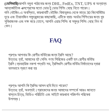
(ডেলিভারি)
আপনি নমুনা পাঠানোর জন্য DHL, FedEx, TNT, UPS বা অন্যান্য
আন্তর্জাতিক এক্সপ্রেসের মতো ডোর টু ডোর শিপিং বেছে নিতে পারেন।
শুনি বেইজিং-এ অবস্থিত, কারখানাটি বেইজিং বিমানবন্দর থেকে মাত্র 30 কিলোমিটার
দূরে এবং তিয়ানজিন সমুদ্রবন্দরের কাছাকাছি, এটিকে ব্যাচ অর্ডার শিপিংয়ের জন্য খুব
সুবিধাজনক এবং দক্ষ করে তোলে, আপনি এয়ার শিপিং বা সমুদ্র শিপিং বেছে নিন না
কেন।
FAQ
প্রশ্নঃ আপনার কি রোগীর মনিটরের জন্য ট্রলি আছে?
উত্তর: হ্যাঁ, আমাদের হট সেলিং পণ্য সিরিজের একটি হল রোগীর মনিটর
ট্রলি।ব্যবহারিক নকশা পদ্ধতি সহ, ট্রলিগুলি রোগীর মনিটর নির্মাতাদের দ্বারা
ভালভাবে গ্রহণ করা হয়
প্রশ্নঃ আপনি কি ট্রলির আসল ছবি দিতে পারেন?
উত্তর: হ্যাঁ, অবশ্যই।গ্রাহকদের জন্য আমাদের সম্পর্কে আরও জানতে
বাস্তব চিত্র, ভিডিও পরিচিতি এবং সাইটে কারখানা পরিদর্শন পরিষেবা
উপলব্ধ।