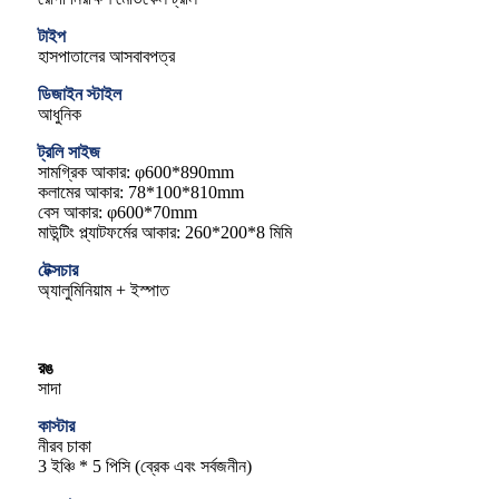
টাইপ
হাসপাতালের আসবাবপত্র
ডিজাইন স্টাইল
আধুনিক
ট্রলি সাইজ
সামগ্রিক আকার: φ600*890mm
কলামের আকার: 78*100*810mm
বেস আকার: φ600*70mm
মাউন্টিং প্ল্যাটফর্মের আকার: 260*200*8 মিমি
টেক্সচার
অ্যালুমিনিয়াম + ইস্পাত
রঙ
সাদা
কাস্টার
নীরব চাকা
3 ইঞ্চি * 5 পিসি (ব্রেক এবং সর্বজনীন)